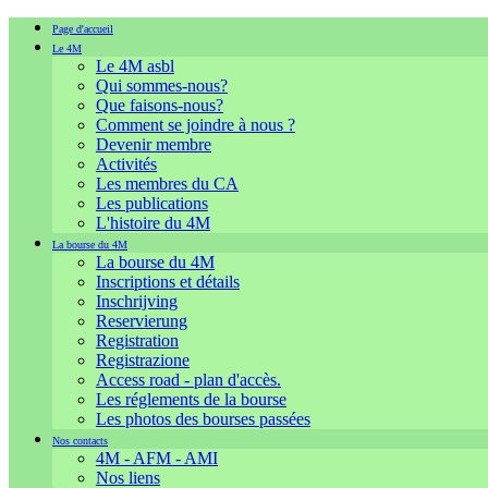
Page d'accueil
Le 4M
Le 4M asbl
Qui sommes-nous?
Que faisons-nous?
Comment se joindre à nous ?
Devenir membre
Activités
Les membres du CA
Les publications
L'histoire du 4M
La bourse du 4M
La bourse du 4M
Inscriptions et détails
Inschrijving
Reservierung
Registration
Registrazione
Access road - plan d'accès.
Les réglements de la bourse
Les photos des bourses passées
Nos contacts
4M - AFM - AMI
Nos liens